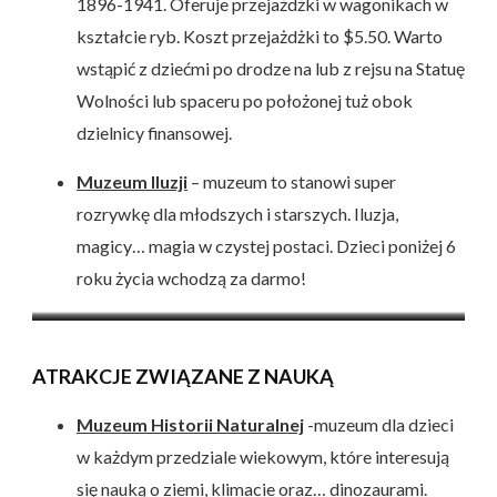
1896-1941. Oferuje przejażdżki w wagonikach w
kształcie ryb. Koszt przejażdżki to $5.50. Warto
wstąpić z dziećmi po drodze na lub z rejsu na Statuę
Wolności lub spaceru po położonej tuż obok
dzielnicy finansowej.
Muzeum Iluzji
– muzeum to stanowi super
rozrywkę dla młodszych i starszych. Iluzja,
magicy… magia w czystej postaci. Dzieci poniżej 6
roku życia wchodzą za darmo!
Karuzela Jane
Muzeum Lodów
Wesołe miasteczko na Coney
Island
ATRAKCJE ZWIĄZANE Z NAUKĄ
Muzeum Historii Naturalnej
-muzeum dla dzieci
w każdym przedziale wiekowym, które interesują
się nauką o ziemi, klimacie oraz… dinozaurami.