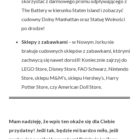
skorzystać z darmowego promu odpływającego z
The Battery w kierunku Staten Island i zobaczyć
cudowny Dolny Manhattan oraz Statuę Wolności
po drodze!
Sklepy z zabawkami
– w Nowym Jorku nie
brakuje cudownych sklepów z zabawkami, którymi
zachwycą się nawet dorośli! Koniecznie zajrzyj do
LEGO Store, Disney Store, FAO Schwarz, Nintendo
Store, sklepu M&M’s, sklepu Hershey’s, Harry
Potter Store, czy American Doll Store.
Muzeum Straży Pożarnej
Sklep M&M’s
Mam nadzieję, że wpis ten okaże się dla Ciebie
przydatny! Jeśli tak, będzie mi bardzo miło, jeśli