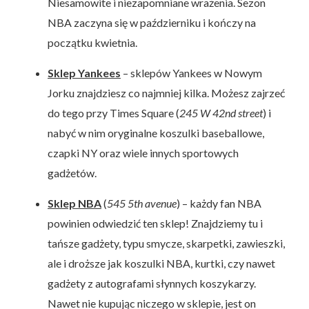
Niesamowite i niezapomniane wrażenia. Sezon
NBA zaczyna się w październiku i kończy na
początku kwietnia.
Sklep Yankees
– sklepów Yankees w Nowym
Jorku znajdziesz co najmniej kilka. Możesz zajrzeć
do tego przy Times Square (
245 W 42nd street
) i
nabyć w nim oryginalne koszulki baseballowe,
czapki NY oraz wiele innych sportowych
gadżetów.
Sklep NBA
(
545 5th avenue
) – każdy fan NBA
powinien odwiedzić ten sklep! Znajdziemy tu i
tańsze gadżety, typu smycze, skarpetki, zawieszki,
ale i droższe jak koszulki NBA, kurtki, czy nawet
gadżety z autografami słynnych koszykarzy.
Nawet nie kupując niczego w sklepie, jest on