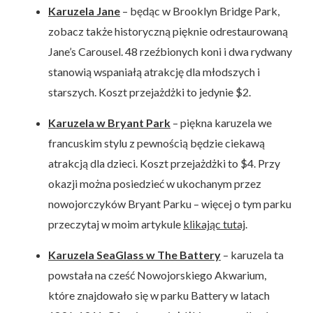
Karuzela Jane
– będąc w Brooklyn Bridge Park,
zobacz także historyczną pięknie odrestaurowaną
Jane’s Carousel. 48 rzeźbionych koni i dwa rydwany
stanowią wspaniałą atrakcję dla młodszych i
starszych. Koszt przejażdżki to jedynie $2.
Karuzela w Bryant Park
– piękna karuzela we
francuskim stylu z pewnością będzie ciekawą
atrakcją dla dzieci. Koszt przejażdżki to $4. Przy
okazji można posiedzieć w ukochanym przez
nowojorczyków Bryant Parku – więcej o tym parku
przeczytaj w moim artykule
klikając tutaj
.
Karuzela SeaGlass w The Battery
– karuzela ta
powstała na cześć Nowojorskiego Akwarium,
które znajdowało się w parku Battery w latach