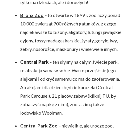
tylko na dzieciach, ale i dorosłych!
Bronx Zoo
– to otwarte w 1899 r. zoo liczy ponad
10,000 zwierząt 700 różnych gatunków, z czego
najciekawsze to bizony, aligatory, lutungi jawajskie,
cyjony, fossy madagaskarskie, żyrafy, goryle, lwy,
zebry, nosorożce, maskonury i wiele wiele innych.
Central Park
– ten słynny na całym świecie park,
to atrakcja sama w sobie. Warto przejść się jego
alejkami i odkryć samemu co ma do zaoferowania.
Atrakcjami dla dzieci będzie karuzela (Central
Park Carousel), 21 placów zabaw (kliknij
TU
, by
zobaczyć mapkę z nimi), zoo, a zimą także
lodowisko Woolman.
Central Park Zoo
– niewielkie, ale urocze zoo,