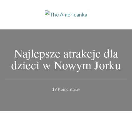
The Americanka
Najlepszy blog o USA w sieci
Najlepsze atrakcje dla
dzieci w Nowym Jorku
Do
19 Komentarzy
Najlepsze
Atrakcje
Dla
Dzieci
W