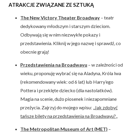
Intrepid
ATRAKCJE ZWIĄZANE ZE SZTUKĄ
The New Victory Theater Broadway
– teatr
dedykowany młodszym i starszym dzieciom.
Odbywają się w nim niezwykłe pokazy i
przedstawienia. Kliknij w jego nazwę i sprawdź, co
obecnie grają!
Przedstawienia na Broadwayu
– w zależności od
wieku, proponuję wybrać się na Aladyna, Króla lwa
(rekomendowany wiek: od 6 lat) lub Harry’ego
Pottera i przeklęte dziecko (dla nastolatków).
Magia na scenie, dużo piosenek i niezapomniane
przeżycia. Zajrzyj do mojego wpisu: „
Jak zdobyć
tańsze bilety na przedstawienia na Broadwayu?
„
The Metropolitan Museum of Art (MET)
–