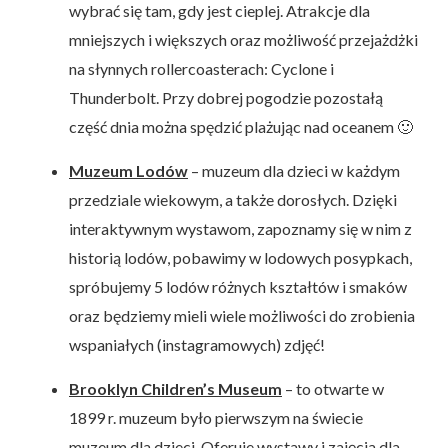
wybrać się tam, gdy jest cieplej. Atrakcje dla
mniejszych i większych oraz możliwość przejażdżki
na słynnych rollercoasterach: Cyclone i
Thunderbolt. Przy dobrej pogodzie pozostałą
część dnia można spędzić plażując nad oceanem 🙂
Muzeum Lodów
– muzeum dla dzieci w każdym
przedziale wiekowym, a także dorosłych. Dzięki
interaktywnym wystawom, zapoznamy się w nim z
historią lodów, pobawimy w lodowych posypkach,
spróbujemy 5 lodów różnych kształtów i smaków
oraz będziemy mieli wiele możliwości do zrobienia
wspaniałych (instagramowych) zdjęć!
Brooklyn Children’s Museum
– to otwarte w
1899 r. muzeum było pierwszym na świecie
muzeum dla dzieci. Oferuje wystawy i zajęcia dla