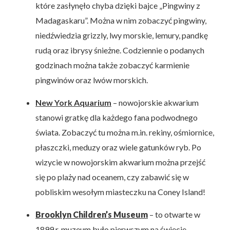
które zasłynęło chyba dzięki bajce „Pingwiny z
Madagaskaru”. Można w nim zobaczyć pingwiny,
niedźwiedzia grizzly, lwy morskie, lemury, pandkę
rudą oraz ibrysy śnieżne. Codziennie o podanych
godzinach można także zobaczyć karmienie
pingwinów oraz lwów morskich.
New York Aquarium
– nowojorskie akwarium
stanowi gratkę dla każdego fana podwodnego
świata. Zobaczyć tu można m.in. rekiny, ośmiornice,
płaszczki, meduzy oraz wiele gatunków ryb. Po
wizycie w nowojorskim akwarium można przejść
się po plaży nad oceanem, czy zabawić się w
pobliskim wesołym miasteczku na Coney Island!
Brooklyn Children’s Museum
– to otwarte w
1899 r. muzeum było pierwszym na świecie