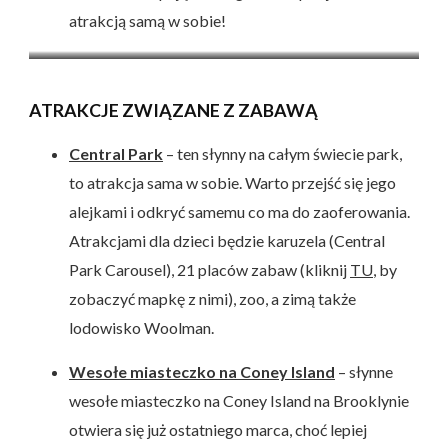
atrakcją samą w sobie!
Stadion NY Yankees
Sklep NBA
ATRAKCJE ZWIĄZANE Z ZABAWĄ
Central Park
– ten słynny na całym świecie park,
to atrakcja sama w sobie. Warto przejść się jego
alejkami i odkryć samemu co ma do zaoferowania.
Atrakcjami dla dzieci będzie karuzela (Central
Park Carousel), 21 placów zabaw (kliknij
TU
, by
zobaczyć mapkę z nimi), zoo, a zimą także
lodowisko Woolman.
Wesołe miasteczko na Coney Island
– słynne
wesołe miasteczko na Coney Island na Brooklynie
otwiera się już ostatniego marca, choć lepiej