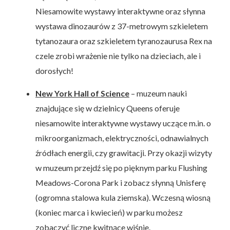
Niesamowite wystawy interaktywne oraz słynna
wystawa dinozaurów z 37-metrowym szkieletem
tytanozaura oraz szkieletem tyranozaurusa Rex na
czele zrobi wrażenie nie tylko na dzieciach, ale i
dorosłych!
New York Hall of Science
– muzeum nauki
znajdujące się w dzielnicy Queens oferuje
niesamowite interaktywne wystawy uczące m.in. o
mikroorganizmach, elektryczności, odnawialnych
źródłach energii, czy grawitacji. Przy okazji wizyty
w muzeum przejdź się po pięknym parku Flushing
Meadows-Corona Park i zobacz słynną Unisferę
(ogromna stalowa kula ziemska). Wczesną wiosną
(koniec marca i kwiecień) w parku możesz
zobaczyć liczne kwitnące wiśnie.