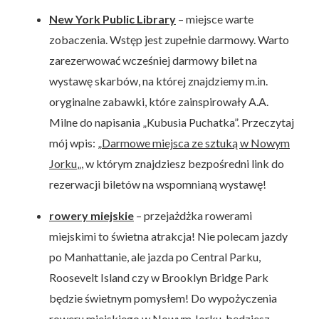
New York Public Library
– miejsce warte
zobaczenia. Wstęp jest zupełnie darmowy. Warto
zarezerwować wcześniej darmowy bilet na
wystawę skarbów, na której znajdziemy m.in.
oryginalne zabawki, które zainspirowały A.A.
Milne do napisania „Kubusia Puchatka”. Przeczytaj
mój wpis: „
Darmowe miejsca ze sztuką w Nowym
Jorku
„, w którym znajdziesz bezpośredni link do
rezerwacji biletów na wspomnianą wystawę!
rowery
miejskie
– przejażdżka rowerami
miejskimi to świetna atrakcja! Nie polecam jazdy
po Manhattanie, ale jazda po Central Parku,
Roosevelt Island czy w Brooklyn Bridge Park
będzie świetnym pomysłem! Do wypożyczenia
roweru miejskiego w Nowym Jorku, będziesz