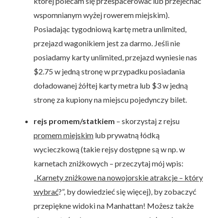
której polecam się przespacerować lub przejechać
wspomnianym wyżej rowerem miejskim).
Posiadając tygodniową kartę metra unlimited,
przejazd wagonikiem jest za darmo. Jeśli nie
posiadamy karty unlimited, przejazd wyniesie nas
$2.75 w jedną stronę w przypadku posiadania
doładowanej żółtej karty metra lub $3 w jedną
stronę za kupiony na miejscu pojedynczy bilet.
rejs
promem/statkiem
– skorzystaj z rejsu
promem miejskim
lub prywatną łódką
wycieczkową (takie rejsy dostępne są w np. w
karnetach zniżkowych – przeczytaj mój wpis:
„
Karnety zniżkowe na nowojorskie atrakcje – który
wybrać
?”, by dowiedzieć się więcej), by zobaczyć
przepiękne widoki na Manhattan! Możesz także