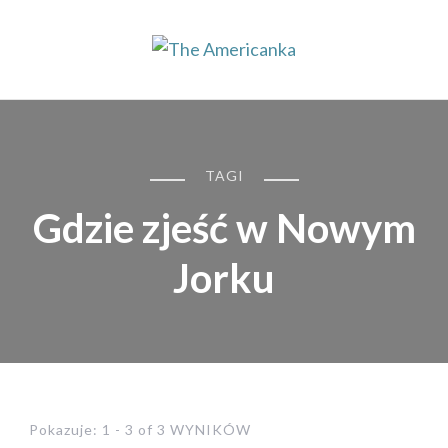
The Americanka
Najlepszy blog o USA w sieci
TAGI
Gdzie zjeść w Nowym
Jorku
Pokazuje: 1 - 3 of 3 WYNIKÓW