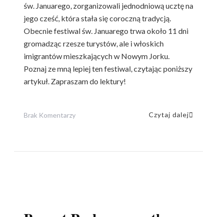
św. Januarego, zorganizowali jednodniową ucztę na
jego cześć, która stała się coroczną tradycją.
Obecnie festiwal św. Januarego trwa około 11 dni
gromadząc rzesze turystów, ale i włoskich
imigrantów mieszkających w Nowym Jorku.
Poznaj ze mną lepiej ten festiwal, czytając poniższy
artykuł. Zapraszam do lektury!
Do
Czytaj dalej
Brak Komentarzy
Nowojorskie
Obchody
Festa
Di
San
Gennaro
(Festiwal