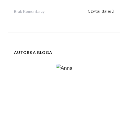
Do
Czytaj dalej
Brak Komentarzy
Bryant
Park
–
Wszystko,
AUTORKA BLOGA
Co
Musisz
Wiedzieć
O
Tym
Parku