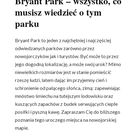
Bryant Park – wszystko, co
Św.
musisz wiedzieć o tym
Januarego)
parku
Bryant Park to jeden z najchętniej i najczęściej
odwiedzanych parków zarówno przez
nowojorczyków jak i turystów. Być może to przez
jego dogodną lokalizację, a może swój urok? Mimo
niewielkich rozmiarów jest w stanie pomieścić
rzeszę ludzi, latem dając im przyjemny cień i
schronienie od palącego słońca, zimą: zapewniając
mnóstwo śmiechu na tutejszym lodowisku oraz
kuszących zapachów z budek serwujących ciepłe
posiłki i pyszną kawę. Zapraszam Cię do bliższego
poznania tego uroczego miejsca na nowojorskiej
mapie.